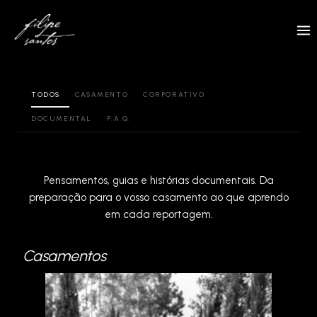
Skip
to
content
TODOS
CASAMENTO
CORPORATIVO
DOCUMENTAL
F.A.Q.
Pensamentos, guias e histórias documentais. Da
preparação para o vosso casamento ao que aprendo
em cada reportagem.
Casamentos