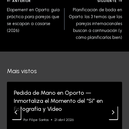
Navegación
ANTERIOR
SIGUIENTE
de
Elopement en Oporto: guía
Planificación de boda en
entradas
práctica para parejas que
Oporto: los 3 temas que las
se escapan a casarse
parejas internacionales
(2026)
buscan a continuación (y
cómo planificarlos bien)
Mais vistos
Pedida de Mano en Oporto —
Inmortaliza el Momento del “Sí” en
Fotografía y Vídeo
Por
Filipe Santos
21 abril 2026