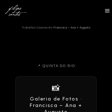
Skip
to
content
Trabalhos
›
Casamento
›
Francisca – Ana + Augusto
📍 QUINTA DO RIO
📸
Galeria de Fotos ·
Francisca – Ana +
Augusto