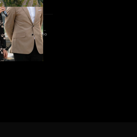
SEGUINTE →
Portfólio Estúdio