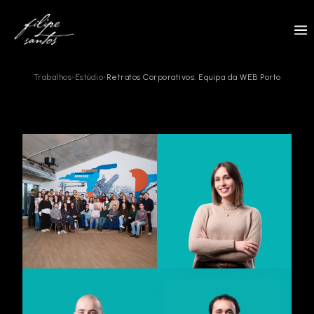
Skip
to
content
Trabalhos
›
Estúdio
›
Retratos Corporativos: Equipa da WEB Porto