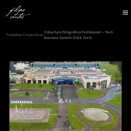
Skip
to
content
Cobertura Fotográfica Profissional – Tech
Trabalhos
›
Corporativo
›
Business Summit 2025, Porto