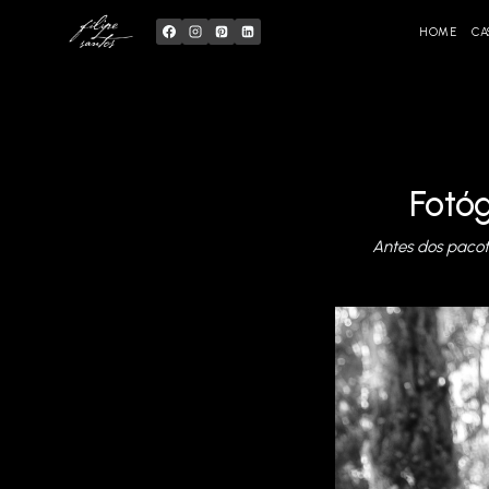
Skip
to
content
HOME
CA
Fotó
Antes dos paco