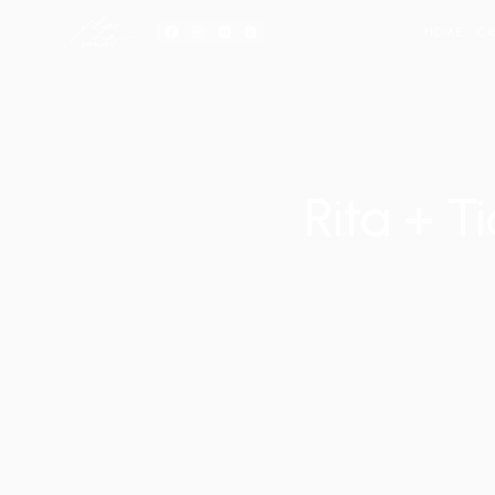
Skip
to
content
HOME
CA
Rita + T