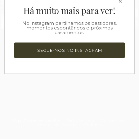
×
Há muito mais para ver!
No instagram partilhamos os bastidores,
momentos espontâneos e próximos
casamentos.
VER GALERIA
SEGUE-NOS NO INSTAGRAM
Filipe Santos Fotografia
— Porto, Portugal — Corporativo ·
Casamento · Eventos /
Contacto