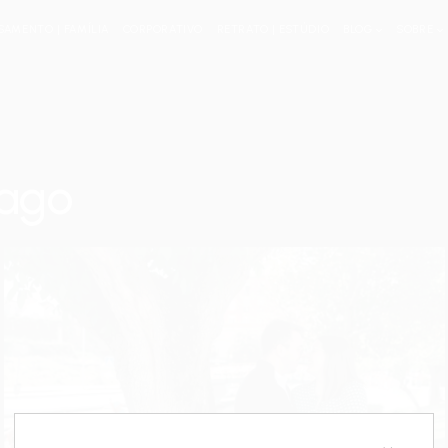
SAMENTO | FAMÍLIA
CORPORATIVO
RETRATO | ESTÚDIO
BLOG
SOBRE
iago