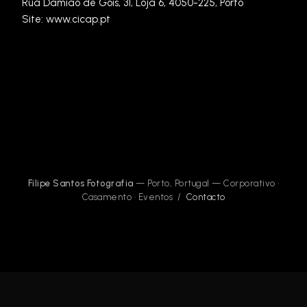
Rua Damião de Góis, 31, Loja 6, 4050-225, Porto
Site: www.cicap.pt
Filipe Santos Fotografia
— Porto, Portugal — Corporativo ·
Casamento · Eventos /
Contacto