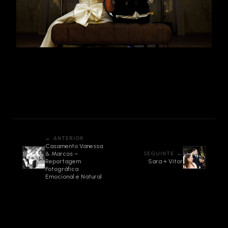
← ANTERIOR
Casamento Vanessa
& Marcos –
SEGUINTE →
Reportagem
Sara + Vitor
Fotográfica
Emocional e Natural