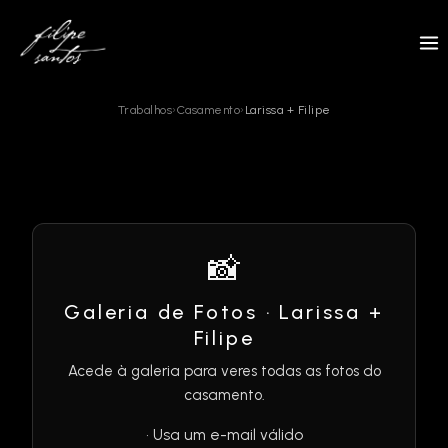
Skip
to
content
Trabalhos
›
Casamento
›
Larissa + Filipe
📸
Galeria de Fotos · Larissa +
Filipe
Acede à galeria para veres todas as fotos do
casamento.
• Usa um e-mail válido