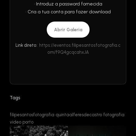
• Introduz a password fornecida
• Cria a tua conta para fazer download
Abrir Galeria
Link direto:
https://eventos.filipesantosfotografia.c
om/f9Q4gcqcahxJA
Tags
filipesantosfotografia
quintaalferesdecastro
fotografia
video
porto