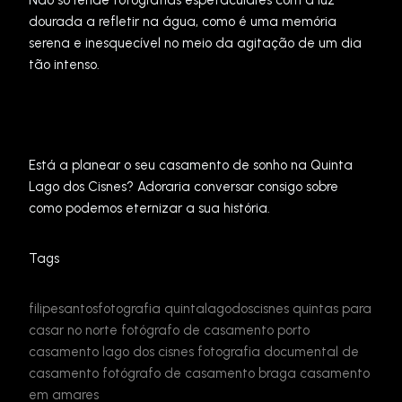
Não só rende fotografias espetaculares com a luz
dourada a refletir na água, como é uma memória
serena e inesquecível no meio da agitação de um dia
tão intenso.
Está a planear o seu casamento de sonho na Quinta
Lago dos Cisnes? Adoraria conversar consigo sobre
como podemos eternizar a sua história.
Tags
filipesantosfotografia
quintalagodoscisnes
quintas para
casar no norte
fotógrafo de casamento porto
casamento lago dos cisnes
fotografia documental de
casamento
fotógrafo de casamento braga
casamento
em amares