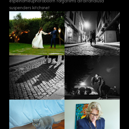
espelhomeuphotobooth
torgafilms
alfaitarialusa
suspenders
kitchsnet