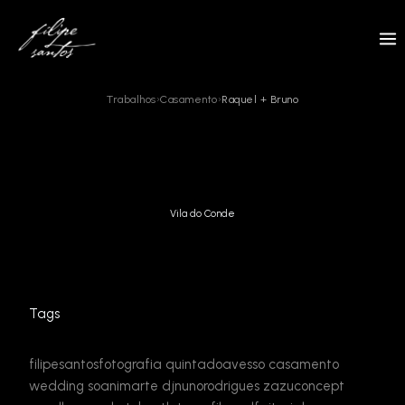
Skip
to
content
Trabalhos
›
Casamento
›
Raquel + Bruno
Vila do Conde
Tags
filipesantosfotografia
quintadoavesso
casamento
wedding
soanimarte
djnunorodrigues
zazuconcept